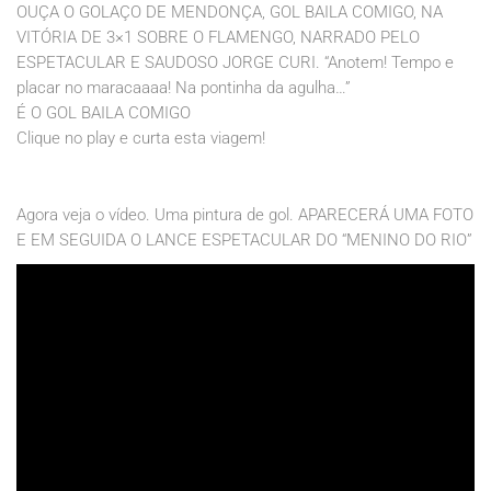
OUÇA O GOLAÇO DE MENDONÇA, GOL BAILA COMIGO, NA
VITÓRIA DE 3×1 SOBRE O FLAMENGO, NARRADO PELO
ESPETACULAR E SAUDOSO JORGE CURI. “Anotem! Tempo e
placar no maracaaaa! Na pontinha da agulha…”
É O GOL BAILA COMIGO
Clique no play e curta esta viagem!
Agora veja o vídeo. Uma pintura de gol. APARECERÁ UMA FOTO
E EM SEGUIDA O LANCE ESPETACULAR DO “MENINO DO RIO”