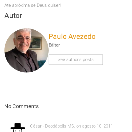
Até apróxima se Deus quiser!
Autor
Paulo Avezedo
Editor
See author's posts
No Comments
César - Deodápolis MS. on agosto 10, 2011