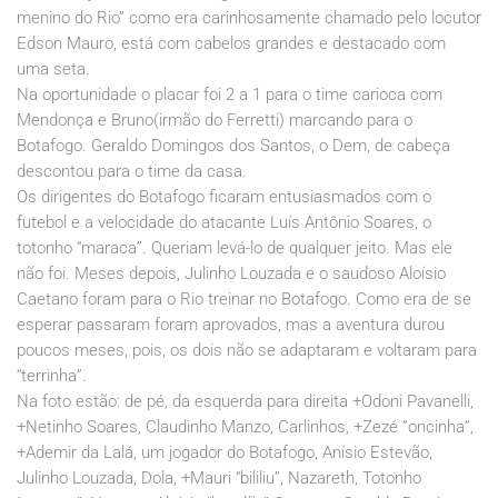
menino do Rio” como era carinhosamente chamado pelo locutor
Edson Mauro, está com cabelos grandes e destacado com
uma seta.
Na oportunidade o placar foi 2 a 1 para o time carioca com
Mendonça e Bruno(irmão do Ferretti) marcando para o
Botafogo. Geraldo Domingos dos Santos, o Dem, de cabeça
descontou para o time da casa.
Os dirigentes do Botafogo ficaram entusiasmados com o
futebol e a velocidade do atacante Luís Antônio Soares, o
totonho “maraca”. Queriam levá-lo de qualquer jeito. Mas ele
não foi. Meses depois, Julinho Louzada e o saudoso Aloísio
Caetano foram para o Rio treinar no Botafogo. Como era de se
esperar passaram foram aprovados, mas a aventura durou
poucos meses, pois, os dois não se adaptaram e voltaram para
“terrinha”.
Na foto estão: de pé, da esquerda para direita +Odoni Pavanelli,
+Netinho Soares, Claudinho Manzo, Carlinhos, +Zezé ”oncinha”,
+Ademir da Lalá, um jogador do Botafogo, Anísio Estevão,
Julinho Louzada, Dola, +Mauri “bililiu”, Nazareth, Totonho