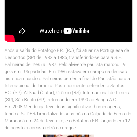
Após a saída do Botafogo F.R. (RJ), foi atuar na Portuguesa de
Desportos (SP) de 1983 a 1985, transferindo-se para a S.E.
Palmeiras de 1985 a 1987. Pelo alviverde paulista marcou 19
gols em 106 partidas. Em 1986 estava em campo na decisão
histórica quando o Palmeiras perdeu a final do Paulistão para a
Internacional de Limeira. Posteriormente defendeu o Santos
F.C. (SP), Al Saad (Catar), Grêmio (RS), Internacional de Limeira
(SP), São Bento (SP), retornando em 1990 ao Bangu A.C..
Em 2008 Mendonça teve duas significativas homenagens,
tendo a SUDERJ imortalizado seus pés na Calçada da Fama do
Maracanã em 24 de fevereiro, e o Botafogo F.R. lançado em 12
de agosto a camisa retrô do craque.