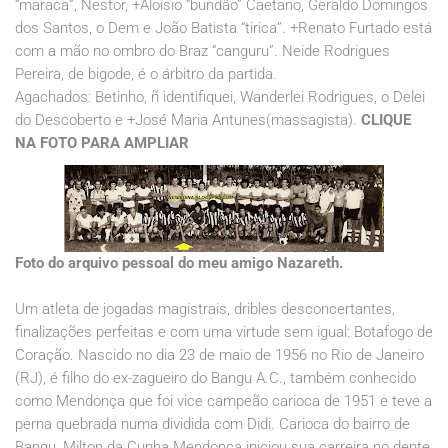
“maraca”, Nestor, +Aloísio “bundão” Caetano, Geraldo Domingos
dos Santos, o Dem e João Batista “tirica”. +Renato Furtado está
com a mão no ombro do Braz “canguru”. Neide Rodrigues
Pereira, de bigode, é o árbitro da partida.
Agachados: Betinho, ñ identifiquei, Wanderlei Rodrigues, o Delei
do Descoberto e +José Maria Antunes(massagista).
CLIQUE
NA FOTO PARA AMPLIAR
Foto do arquivo pessoal do meu amigo Nazareth.
Um atleta de jogadas magistrais, dribles desconcertantes,
finalizações perfeitas e com uma virtude sem igual: Botafogo de
Coração. Nascido no dia 23 de maio de 1956 no Rio de Janeiro
(RJ), é filho do ex-zagueiro do Bangu A.C., também conhecido
como Mendonça que foi vice campeão carioca de 1951 e teve a
perna quebrada numa dividida com Didi. Carioca do bairro de
Bangu, Milton da Cunha Mendonça iniciou sua carreira no dente