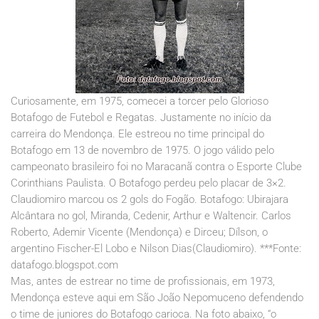
Curiosamente, em 1975, comecei a torcer pelo Glorioso
Botafogo de Futebol e Regatas. Justamente no início da
carreira do Mendonça. Ele estreou no time principal do
Botafogo em 13 de novembro de 1975. O jogo válido pelo
campeonato brasileiro foi no Maracanã contra o Esporte Clube
Corinthians Paulista. O Botafogo perdeu pelo placar de 3×2.
Claudiomiro marcou os 2 gols do Fogão. Botafogo: Ubirajara
Alcântara no gol, Miranda, Cedenir, Arthur e Waltencir. Carlos
Roberto, Ademir Vicente (Mendonça) e Dirceu; Dílson, o
argentino Fischer-El Lobo e Nilson Dias(Claudiomiro). ***Fonte:
datafogo.blogspot.com
Mas, antes de estrear no time de profissionais, em 1973,
Mendonça esteve aqui em São João Nepomuceno defendendo
o time de juniores do Botafogo carioca. Na foto abaixo, “o