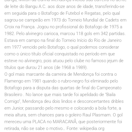
de leite do Bangu A.C. aos doze anos de idade, transferindo-se
em seguida para o Botafogo de Futebol e Regatas, pelo qual
sagrou-se campeão em 1973 do Torneio Mundial de Cadets em
Croix na França. Jogou no profissional do Botafogo de 1975 a
1982. Pelo alvinegro carioca, marcou 118 gols em 342 partidas.
Estava em campo na final do Torneio Início do Rio de Janeiro
em 1977 vencido pelo Botafogo, o qual podemos considerar
como o único título oficial conquistado no período em que
esteve no alvinegro, pois atuou pelo clube no famoso jejum de
títulos que durou 21 anos (de 1968 a 1989).
O gol mais marcante da carreira de Mendonça foi contra o
Flamengo em 1981 quando o rubro-negro foi eliminado pelo
Botafogo para a disputa das quartas de final do Campeonato
Brasileiro . No lance que mais tarde foi apelidado de “Baila
Comigo”, Mendonça deu dois lindos e desconcertantes dribles
em Junior, passando pelo mesmo e colocando a bola forte, a
meia altura, sem chances para o goleiro Raul Plasmam. O gol
mereceu uma PLACA no MARACANÃ, que posteriormente foi
retirada, não se sabe o motivo… Fonte: wikipedia.org