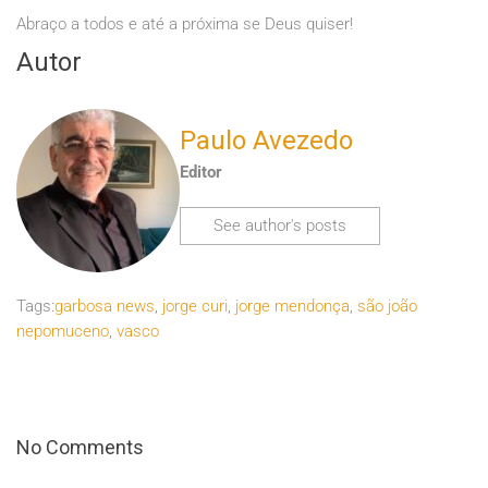
Abraço a todos e até a próxima se Deus quiser!
Autor
Paulo Avezedo
Editor
See author's posts
Tags:
garbosa news
,
jorge curi
,
jorge mendonça
,
são joão
nepomuceno
,
vasco
No Comments