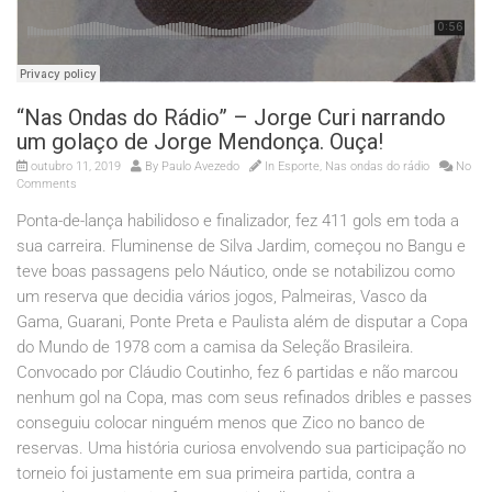
“Nas Ondas do Rádio” – Jorge Curi narrando
um golaço de Jorge Mendonça. Ouça!
outubro 11, 2019
By
Paulo Avezedo
In
Esporte
,
Nas ondas do rádio
No
Comments
Ponta-de-lança habilidoso e finalizador, fez 411 gols em toda a
sua carreira. Fluminense de Silva Jardim, começou no Bangu e
teve boas passagens pelo Náutico, onde se notabilizou como
um reserva que decidia vários jogos, Palmeiras, Vasco da
Gama, Guarani, Ponte Preta e Paulista além de disputar a Copa
do Mundo de 1978 com a camisa da Seleção Brasileira.
Convocado por Cláudio Coutinho, fez 6 partidas e não marcou
nenhum gol na Copa, mas com seus refinados dribles e passes
conseguiu colocar ninguém menos que Zico no banco de
reservas. Uma história curiosa envolvendo sua participação no
torneio foi justamente em sua primeira partida, contra a