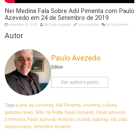
Nei Medina Fala Sobre Adil Pimenta com Paulo
Azevedo em 24 de Setembro de 2019
setembro 25, 2019
By
Paulo Avezedo
In
Entrevistas
No Comments
Autor
Paulo Avezedo
Editor
See author's posts
Tags:
a arte da conversa
,
Adil Pimenta
,
chorinho
,
cultura
,
garbosa news
,
Mão na Roda
,
Paulo Azevedo
,
Paulo azevedo
Entrevista
,
Paulo Azevedo Notícias
,
ricardo itaboray
,
são joão
nepomuceno
,
Setembro Amarelo