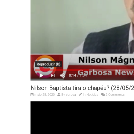
Nilson Baptista tira o chapéu? (28/05/
maio 28, 2020
By
ebraga
In
Noticias
2 Comments