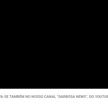
VA-SE TAMBÉM NO NOSSO CANAL “GARBOSA NEWS”, DO YOUTUB