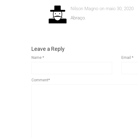
Nilson Magno on maio 30, 2020
Abraço.
Leave a Reply
Name
*
Email
*
Comment*