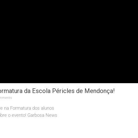
ormatura da Escola Péricles de Mendonça!
mments
ve na Formatura dos alunos
sobre o evento! Garbosa News