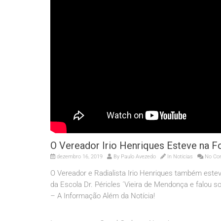
O Vereador Irio Henriques Esteve na F
dezembro 16, 2019
By
Paulo Avezedo
In
Noticias
No Co
O Vereador e Radialista Irio Henriques também este
da Escola Dr. Péricles ´Vieira de Mendonça e falou 
– A Informação Além da Notícia!