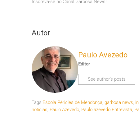
Inscreva-se no Canal Garbosa News!
Autor
Paulo Avezedo
Editor
See author's posts
Tags:
Escola Péricles de Mendonça
,
garbosa news
,
i
notícias
,
Paulo Azevedo
,
Paulo azevedo Entrevista
,
Pa