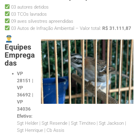
03 autores detidos
03 TCOs lavrados
09 aves silvestres apreendidas
03 Autos de Infração Ambiental – Valor total:
R$ 31.111,87
Equipes
Emprega
das
VP
28151 |
VP
36692 |
VP
34036
Efetivo:
Sgt Helder | Sgt Resende | Sgt Timóteo | Sgt Jackson |
Sgt Henrique | Cb Assis