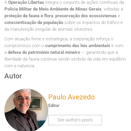
A
Operação Libertas
integra o conjunto de ações contínuas da
Polícia Militar de Meio Ambiente de Minas Gerais
, voltadas à
proteção da fauna e flora
,
preservação dos ecossistemas
e
conscientização da população
sobre os impactos do tráfico e
da manutenção irregular de animais silvestres.
Com atuação firme e estratégica, a corporação reforça o
compromisso com o
cumprimento das leis ambientais
e com
a
defesa do patrimônio natural mineiro
— garantindo que a
liberdade da fauna continue sendo símbolo da vida em equilíbrio
com a natureza.
Autor
Paulo Avezedo
Editor
See author's posts