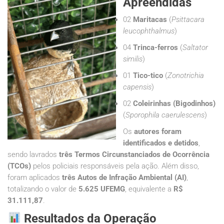
Apreendidas
02
Maritacas
(
Psittacara
leucophthalmus
)
04
Trinca-ferros
(
Saltator
similis
)
01
Tico-tico
(
Zonotrichia
capensis
)
02
Coleirinhas (Bigodinhos)
(
Sporophila caerulescens
)
Os
autores foram
identificados e detidos
,
sendo lavrados
três Termos Circunstanciados de Ocorrência
(TCOs)
pelos policiais responsáveis pela ação. Além disso,
foram aplicados
três Autos de Infração Ambiental (AI)
,
totalizando o valor de
5.625 UFEMG
, equivalente a
R$
31.111,87
.
Resultados da Operação