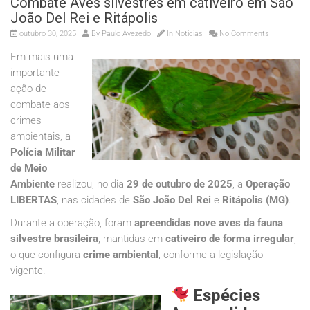
Combate Aves silvestres em cativeiro em São
João Del Rei e Ritápolis
outubro 30, 2025
By
Paulo Avezedo
In
Noticias
No Comments
Em mais uma
importante
ação de
combate aos
crimes
ambientais, a
Polícia Militar
de Meio
Ambiente
realizou, no dia
29 de outubro de 2025
, a
Operação
LIBERTAS
, nas cidades de
São João Del Rei
e
Ritápolis (MG)
.
Durante a operação, foram
apreendidas nove aves da fauna
silvestre brasileira
, mantidas em
cativeiro de forma irregular
,
o que configura
crime ambiental
, conforme a legislação
vigente.
Espécies