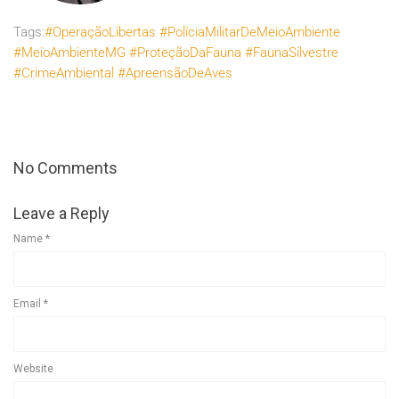
Tags:
#OperaçãoLibertas #PolíciaMilitarDeMeioAmbiente
#MeioAmbienteMG #ProteçãoDaFauna #FaunaSilvestre
#CrimeAmbiental #ApreensãoDeAves
No Comments
Leave a Reply
Name
*
Email
*
Website