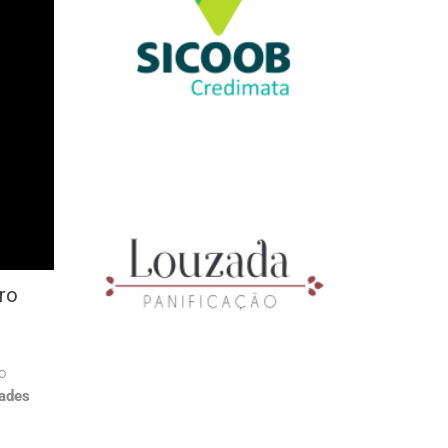
ro
o
dades