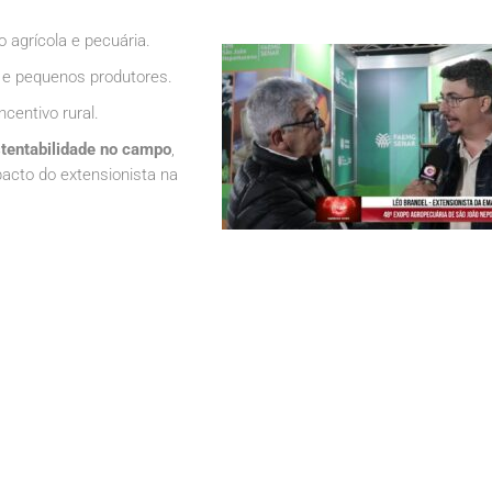
 agrícola e pecuária.
s e pequenos produtores.
centivo rural.
tentabilidade no campo
,
acto do extensionista na