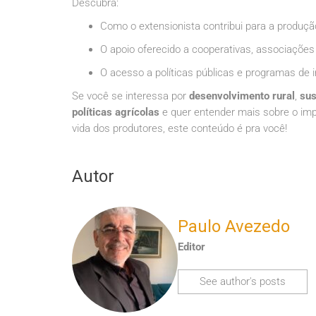
Descubra:
Como o extensionista contribui para a produção
O apoio oferecido a cooperativas, associaçõe
O acesso a políticas públicas e programas de in
Se você se interessa por
desenvolvimento rural
,
sus
políticas agrícolas
e quer entender mais sobre o imp
vida dos produtores, este conteúdo é pra você!
Autor
Paulo Avezedo
Editor
See author's posts