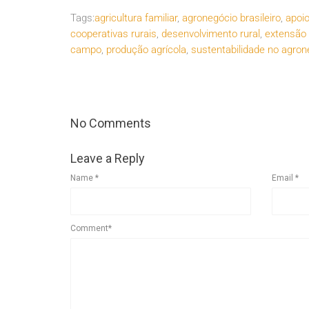
Tags:
agricultura familiar
,
agronegócio brasileiro
,
apoi
cooperativas rurais
,
desenvolvimento rural
,
extensão r
campo
,
produção agrícola
,
sustentabilidade no agron
No Comments
Leave a Reply
Name
*
Email
*
Comment*