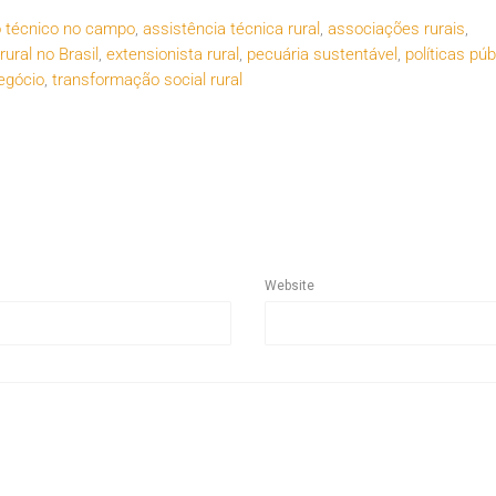
o técnico no campo
,
assistência técnica rural
,
associações rurais
,
ural no Brasil
,
extensionista rural
,
pecuária sustentável
,
políticas púb
egócio
,
transformação social rural
Website