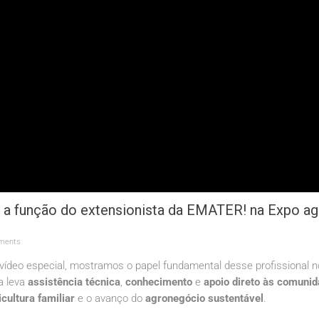
re a função do extensionista da EMATER! na Expo ag
ments
ídeo especial, mostramos o papel fundamental desse profissional n
a leva
assistência técnica
,
conhecimento
e
apoio direto às comuni
icultura familiar
e o avanço do
agronegócio sustentável
.