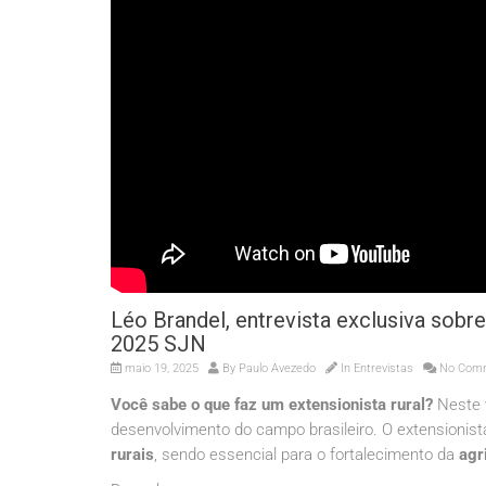
Léo Brandel, entrevista exclusiva sob
2025 SJN
maio 19, 2025
By
Paulo Avezedo
In
Entrevistas
No Com
Você sabe o que faz um extensionista rural?
Neste v
desenvolvimento do campo brasileiro. O extensionist
rurais
, sendo essencial para o fortalecimento da
agr