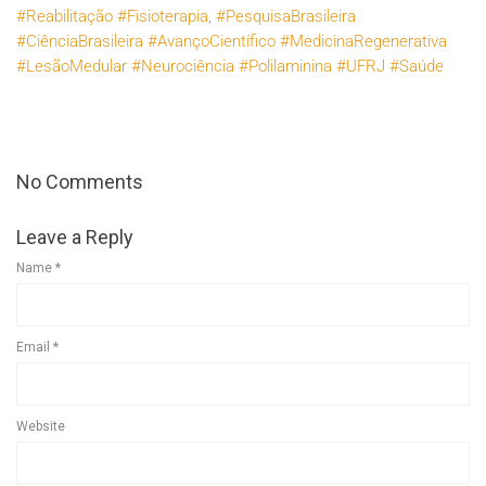
#Reabilitação #Fisioterapia
,
#PesquisaBrasileira
#CiênciaBrasileira #AvançoCientífico #MedicinaRegenerativa
#LesãoMedular #Neurociência #Polilaminina #UFRJ #Saúde
No Comments
Leave a Reply
Name
*
Email
*
Website