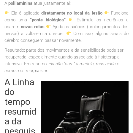
A
polilaminina
atua justamente aí:
Ela é aplicada
diretamente no local da lesão
Funciona
como uma
“ponte biológica”
Estimula os neurônios a
criarem
novas rotas
Ajuda os axônios (prolongamentos dos
nervos) a voltarem a crescer
Com isso, alguns sinais do
cérebro conseguem passar novamente.
Resultado: parte dos movimentos e da sensibilidade pode ser
recuperada, especialmente quando associada à fisioterapia
intensiva. Em resumo:
ela não “cura” a medula, mas ajuda o
corpo a se reorganizar.
A Linha
do
tempo
resumid
a da
pesquis