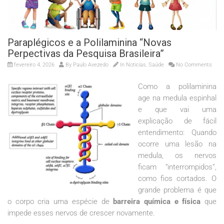
Paraplégicos e a Polilaminina “Novas
Perpectivas da Pesquisa Brasileira”
fevereiro 4, 2026
By
Paulo Avezedo
In
Noticias
,
Saúde
No Comments
Como a polilaminina
age na medula espinhal
e que vai uma
explicação de fácil
entendimento: Quando
ocorre uma lesão na
medula, os nervos
ficam “interrompidos”,
como fios cortados. O
grande problema é que
o corpo cria uma espécie de
barreira química e física
que
impede esses nervos de crescer novamente.