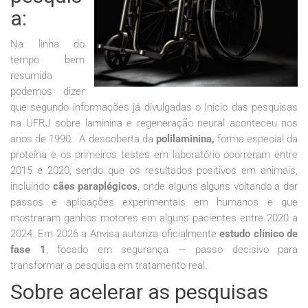
a:
Na linha do
tempo bem
resumida
podemos dizer
que segundo informações já divulgadas o Início das pesquisas
na UFRJ sobre laminina e regeneração neural aconteceu nos
anos de 1990. A descoberta da
polilaminina,
forma especial da
proteína e os primeiros testes em laboratório ocorreram entre
2015 e 2020, sendo que os resultados positivos em animais,
incluindo
cães paraplégicos
, onde alguns alguns voltando a dar
passos e aplicações experimentais em humanos e que
mostraram ganhos motores em alguns pacientes entre 2020 a
2024. Em 2026 a Anvisa autoriza oficialmente
estudo clínico de
fase 1
, focado em segurança — passo decisivo para
transformar a pesquisa em tratamento real.
Sobre acelerar as pesquisas