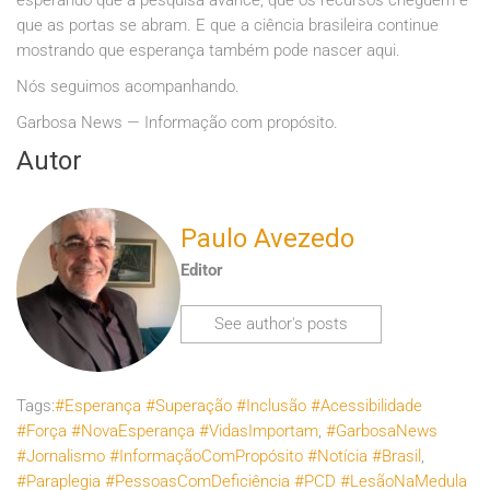
que as portas se abram. E que a ciência brasileira continue
mostrando que esperança também pode nascer aqui.
Nós seguimos acompanhando.
Garbosa News — Informação com propósito.
Autor
Paulo Avezedo
Editor
See author's posts
Tags:
#Esperança #Superação #Inclusão #Acessibilidade
#Força #NovaEsperança #VidasImportam
,
#GarbosaNews
#Jornalismo #InformaçãoComPropósito #Notícia #Brasil
,
#Paraplegia #PessoasComDeficiência #PCD #LesãoNaMedula