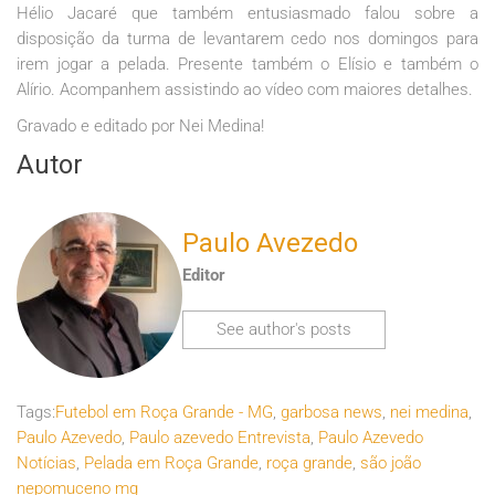
Hélio Jacaré que também entusiasmado falou sobre a
disposição da turma de levantarem cedo nos domingos para
irem jogar a pelada. Presente também o Elísio e também o
Alírio. Acompanhem assistindo ao vídeo com maiores detalhes.
Gravado e editado por Nei Medina!
Autor
Paulo Avezedo
Editor
See author's posts
Tags:
Futebol em Roça Grande - MG
,
garbosa news
,
nei medina
,
Paulo Azevedo
,
Paulo azevedo Entrevista
,
Paulo Azevedo
Notícias
,
Pelada em Roça Grande
,
roça grande
,
são joão
nepomuceno mg