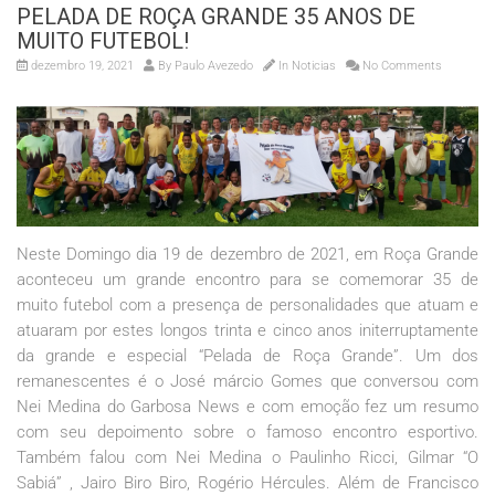
PELADA DE ROÇA GRANDE 35 ANOS DE
MUITO FUTEBOL!
dezembro 19, 2021
By
Paulo Avezedo
In
Noticias
No Comments
Neste Domingo dia 19 de dezembro de 2021, em Roça Grande
aconteceu um grande encontro para se comemorar 35 de
muito futebol com a presença de personalidades que atuam e
atuaram por estes longos trinta e cinco anos initerruptamente
da grande e especial “Pelada de Roça Grande”. Um dos
remanescentes é o José márcio Gomes que conversou com
Nei Medina do Garbosa News e com emoção fez um resumo
com seu depoimento sobre o famoso encontro esportivo.
Também falou com Nei Medina o Paulinho Ricci, Gilmar “O
Sabiá” , Jairo Biro Biro, Rogério Hércules. Além de Francisco