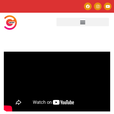
Autor
Paulo Avezedo
Editor
See author's posts