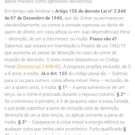
danos maiores como agressões desastrosa.
Em tempo vale lembrar o
Artigo 150 do decreto Lei nº 2.848
de 07 de Dezembro de 1940,
que diz:
Entrar ou permanecer,
clandestinamente, ou contra a vontade expressa ou tácita de
quem de direito, em casa alheia ou em suas dependências Pena
– detenção, de um a três meses, ou multa
.
Pouco não é?
Sabemos que estava em tramitação o Projeto de Lei 1342/19
que aumenta as penas de detenção no caso do crime de
invasão de domicílio. O texto insere dispositivos no Código
Penal (
Decreto-Lei 2.848/40
). A proposta propões reclusão, de 5
a 8 anos, e multa.
Já o Art
.
155
do código penal diz:
– Subtrair,
para si ou para outrem, coisa alheia móvel: Pena – reclusão, de
um a quatro anos, e multa.
§ 1º
– A pena aumenta-se de um
terço, se o crime é praticado durante o repouso noturno.
§ 2º
–
Se o criminoso é primário, e é de pequeno valor a coisa furtada,
o juiz pode substituir a pena de reclusão pela de detenção,
diminuí-la de um a dois terços, ou aplicar somente a pena de
multa.
§ 3º
– Equipara-se à coisa móvel a energia elétrica ou
qualquer outra que tenha valor econômico. Furto qualificado
§