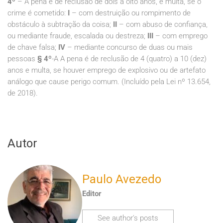
4º
– A pena é de reclusão de dois a oito anos, e multa, se o
crime é cometido:
I
– com destruição ou rompimento de
obstáculo à subtração da coisa;
II
– com abuso de confiança,
ou mediante fraude, escalada ou destreza;
III
– com emprego
de chave falsa;
IV
– mediante concurso de duas ou mais
pessoas
§ 4º
-A A pena é de reclusão de 4 (quatro) a 10 (dez)
anos e multa, se houver emprego de explosivo ou de artefato
análogo que cause perigo comum. (Incluído pela Lei nº 13.654,
de 2018).
Autor
Paulo Avezedo
Editor
See author's posts