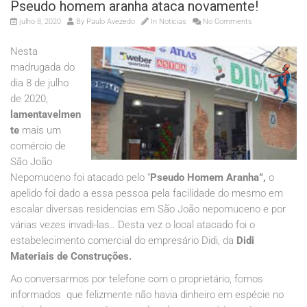
Pseudo homem aranha ataca novamente!
julho 8, 2020
By
Paulo Avezedo
In
Noticias
No Comments
Nesta
madrugada do
dia 8 de julho
de 2020,
lamentavelmen
te
mais um
comércio de
São João
Nepomuceno foi atacado pelo “
Pseudo
Homem Aranha”,
o
apelido foi dado a essa pessoa pela facilidade do mesmo em
escalar diversas residencias em São João nepomuceno e por
várias vezes invadi-las.. Desta vez o local atacado foi o
estabelecimento comercial do empresário Didi, da
Didi
Materiais de Construções.
Ao conversarmos por telefone com o proprietário, fomos
informados que felizmente não havia dinheiro em espécie no