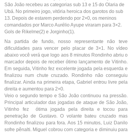
São João recebeu as categorias sub 13 e 15 do Olaria de
Ubá. No primeiro jogo, vitória heroica dos garotos do sub
13. Depois de estarem perdendo por 2×0, os meninos
comandados por Marco Aurélio Ayupe viraram para 3×2.
Gols de Rikelme(2) e Jorginho(1).
Na partida de fundo, nosso representante não teve
dificuldades para vencer pelo placar de 3×1. No vídeo
abaixo você verá que logo aos 8 minutos Rondinho abriu o
marcador depois de receber ótimo lançamento de Vitinho.
Em seguida, Vitinho fez excelente jogada pela esquerda e
finalizou num chute cruzado. Rondinho não conseguiu
finalizar. Ainda na primeira etapa, Gabriel entrou livre pela
direita e aumentou para 2×0.
Veio o segundo tempo e São João continuou na pressão.
Principal articulador das jogadas de ataque de São João,
Vitinho fez
ótima jogada pela direita e tocou para
penetração de Gustavo. O volante bateu cruzado mas
Rondinho finalizou para fora. Aos 15 minutos, Luiz Danilo
sofre pênalti. Miguel cobrou com categoria e diminuiu para