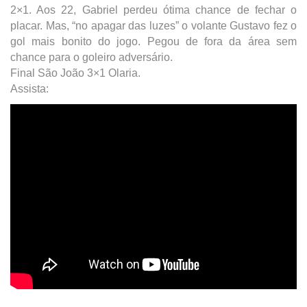
2×1. Aos 22, Gabriel perdeu ótima chance de fechar o
placar. Mas, “no apagar das luzes” o volante Gustavo fez o
gol mais bonito do jogo. Pegou de fora da área sem
chance para o goleiro adversário.
Final São João 3×1 Olaria.
Assista: