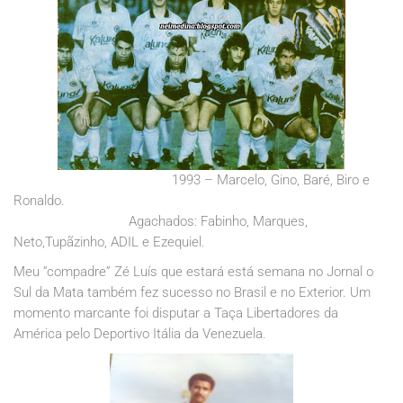
1993 – Marcelo, Gino, Baré, Biro e
Ronaldo.
Agachados: Fabinho, Marques,
Neto,Tupãzinho, ADIL e Ezequiel.
Meu “compadre” Zé Luís que estará está semana no Jornal o
Sul da Mata também fez sucesso no Brasil e no Exterior. Um
momento marcante foi disputar a Taça Libertadores da
América pelo Deportivo Itália da Venezuela.