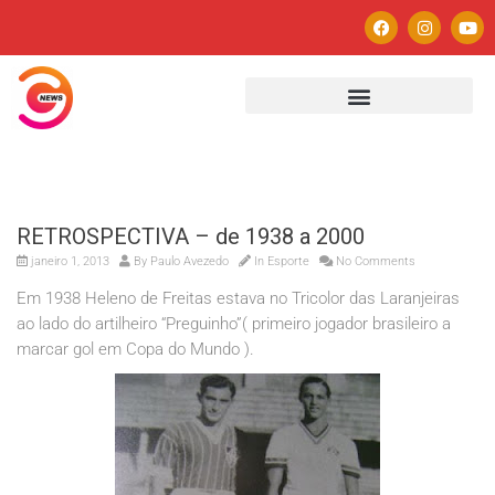
RETROSPECTIVA – de 1938 a 2000
janeiro 1, 2013
By
Paulo Avezedo
In
Esporte
No Comments
Em 1938 Heleno de Freitas estava no Tricolor das Laranjeiras
ao lado do artilheiro “Preguinho”( primeiro jogador brasileiro a
marcar gol em Copa do Mundo ).