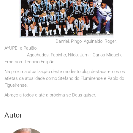
Danrlei, Pingo, Aguinaldo, Roger,
AYUPE e Paulão.
Agachados: Fabinho, Nildo, Jamir, Carlos Miguel e
Emerson. Técnico Felipão.
Na próxima atualização deste modesto blog destacaremos os
atletas da atualidade como Stéfano do Fluminense e Pablo do
Figueirense.
Abraço a todos e até a próxima se Deus quiser.
Autor