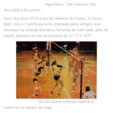
Agachados: Telê Santana, Didi,
Atis,Valdo e Escurinho.
Início dos anos 60 foi a vez de Helenize de Freitas. A nossa
Belê, como é carinhosamente chamada pelos amigos, teve
destaque na Seleção Brasileira Feminina de Volei onde, além de
capitã, disputou os Pan Americanos de 67, 71 e 1975.
Na foto acima Helenize fazendo a
cobertura de ataque da Gegê.