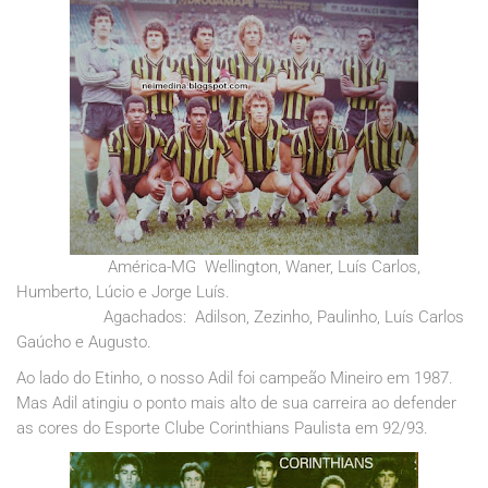
América-MG Wellington, Waner, Luís Carlos,
Humberto, Lúcio e Jorge Luís.
Agachados: Adilson, Zezinho, Paulinho, Luís Carlos
Gaúcho e Augusto.
Ao lado do Etinho, o nosso Adil foi campeão Mineiro em 1987.
Mas Adil atingiu o ponto mais alto de sua carreira ao defender
as cores do Esporte Clube Corinthians Paulista em 92/93.