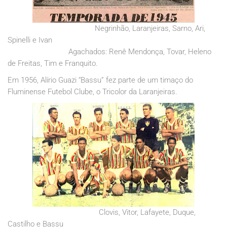
Negrinhão, Laranjeiras, Sarno, Ari,
Spinelli e Ivan
Agachados: Renê Mendonça, Tovar, Heleno
de Freitas, Tim e Franquito.
Em 1956, Alírio Guazi “Bassu” fez parte de um timaço do
Fluminense Futebol Clube, o Tricolor da Laranjeiras.
Clovis, Vitor, Lafayete, Duque,
Castilho e Bassu