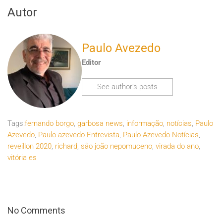
Autor
Paulo Avezedo
Editor
See author's posts
Tags:
fernando borgo
,
garbosa news
,
informação
,
notícias
,
Paulo
Azevedo
,
Paulo azevedo Entrevista
,
Paulo Azevedo Notícias
,
reveillon 2020
,
richard
,
são joão nepomuceno
,
virada do ano
,
vitória es
No Comments