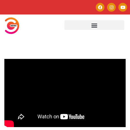
Autor
Paulo Avezedo
Editor
See author's posts