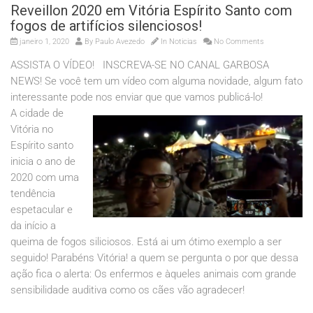
Reveillon 2020 em Vitória Espírito Santo com
fogos de artifícios silenciosos!
janeiro 1, 2020
By
Paulo Avezedo
In
Noticias
No Comments
ASSISTA O VÍDEO! INSCREVA-SE NO CANAL GARBOSA
NEWS! Se você tem um vídeo com alguma novidade, algum fato
interessante pode nos enviar que que vamos publicá-lo!
A cidade de
Vitória no
Espírito santo
inicia o ano de
2020 com uma
tendência
espetacular e
da início a
queima de fogos siliciosos. Está ai um ótimo exemplo a ser
seguido! Parabéns Vitória! a quem se pergunta o por que dessa
ação fica o alerta: Os enfermos e àqueles animais com grande
sensibilidade auditiva como os cães vão agradecer!