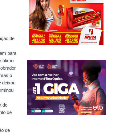
ação de
ram para
r ótimo
cobrador
 mas o
e deixou
erminou
a do
nto de
ão de