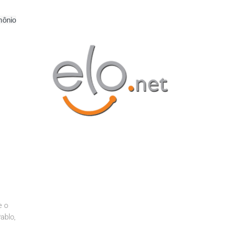
mônio
e o
ablo,