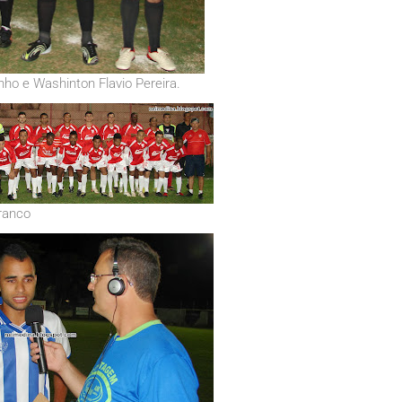
nho e Washinton Flavio Pereira.
anco