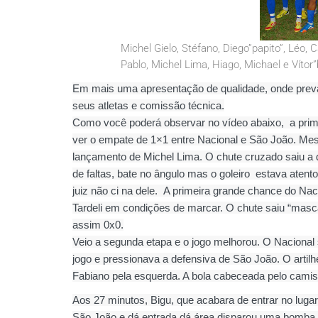
Michel Gielo, Stéfano, Diego”papito”, Léo, Carl
Pablo, Michel Lima, Hiago, Michael e Vítor”b
Em mais uma apresentação de qualidade, onde preva
seus atletas e comissão técnica.
Como você poderá observar no vídeo abaixo,
a pri
ver o empate de 1×1 entre Nacional e São João. Me
lançamento de Michel Lima. O chute cruzado saiu a di
de faltas, bate no ângulo mas o goleiro
estava atento
juiz não ci na dele.
A primeira grande chance do Naci
Tardeli em condições de marcar. O chute saiu “mas
assim 0x0.
Veio a segunda etapa e o jogo melhorou. O Nacional s
jogo e pressionava a defensiva de São João. O artilh
Fabiano pela esquerda. A bola cabeceada pelo camisa 
Aos 27 minutos, Bigu, que acabara de entrar no lug
São João e dá entrada dá área disparou uma bomba 