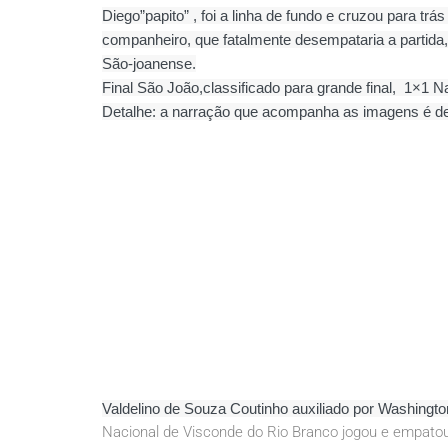
Diego”papito” , foi a linha de fundo e cruzou para t
companheiro, que fatalmente desempataria a partida,
São-joanense.
Final São João,classificado para grande final, 1×1 N
Detalhe: a narração que acompanha as imagens é de
Valdelino de Souza Coutinho auxiliado por Washington
Nacional de Visconde do Rio Branco jogou e empatou 