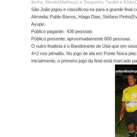
Ikinho, Weslei(Matheus) e Dieguinho; Tardeli e Rildo
São João jogou e classificou-se para a grande final 
Almeida; Pablo Barros, Hiago Dias, Stéfano Pinho(Ev
Ayupe.
Público pagante: 436 pessoas
Público presente: aproximadamente 600 pessoas.
O outro finalista é o Bandeirante de Ubá que em se
4×2 nos pênaltis. No jogo de ida em Ponte Nova pla
Inicialmente, o primeiro jogo da final está marcado p