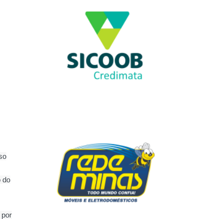
so
o do
 por