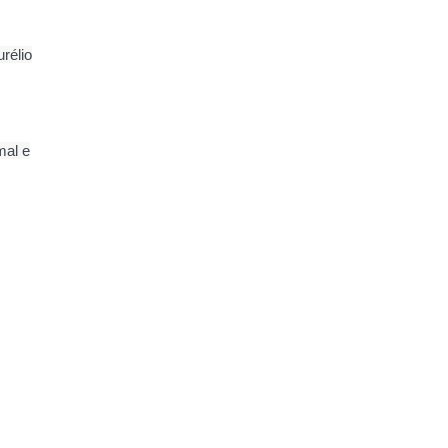
rélio
mal e