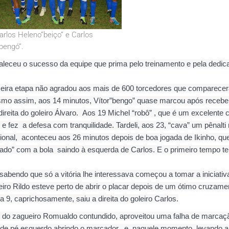
os Heleno”beiço” e Carlos
engó”.
leceu o sucesso da equipe que prima pelo treinamento e pela dedic
meira etapa não agradou aos mais de 600 torcedores que comparece
smo assim, aos 14 minutos, Vítor”bengo” quase marcou após recebe
reita do goleiro Álvaro.
Aos 19 Michel “robô” , que é um excelente 
 e fez
a defesa com tranquilidade. Tardeli, aos 23, “cava” um pênalti
onal,
aconteceu aos 26 minutos depois de boa jogada de Ikinho, qu
cado” com a bola
saindo à esquerda de Carlos. E o primeiro tempo t
abendo que só a vitória lhe interessava começou a tomar a iniciativ
eiro Rildo esteve perto de abrir o placar depois de um ótimo cruzame
9, caprichosamente, saiu a direita do goleiro Carlos.
ar do zagueiro Romualdo contundido, aproveitou uma falha de marcaç
de pé esquerdo abrindo o marcador, e, naquele momento, levando a