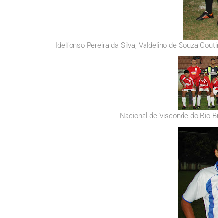
Idelfonso Pereira da Silva, Valdelino de Souza Couti
Nacional de Visconde do Rio Br