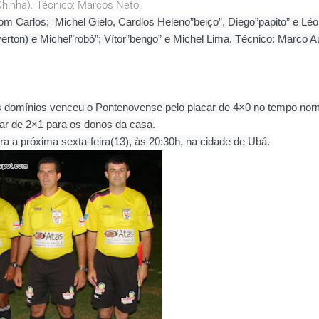
(Chinha). Técnico: Marcos Neto.
com Carlos; Michel Gielo, Cardlos Heleno”beiço”, Diego”papito” e Léo
erton) e Michel”robô”; Vítor”bengo” e Michel Lima. Técnico: Marco Au
us domínios venceu o Pontenovense pelo placar de 4×0 no tempo nor
car de 2×1 para os donos da casa.
ara a próxima sexta-feira(13), às 20:30h, na cidade de Ubá.