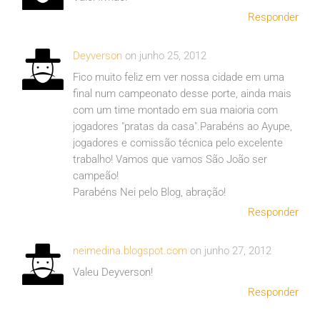
Responder
Deyverson
on junho 25, 2012
Fico muito feliz em ver nossa cidade em uma
final num campeonato desse porte, ainda mais
com um time montado em sua maioria com
jogadores "pratas da casa".Parabéns ao Ayupe,
jogadores e comissão técnica pelo excelente
trabalho! Vamos que vamos São João ser
campeão!
Parabéns Nei pelo Blog, abração!
Responder
neimedina.blogspot.com
on junho 27, 2012
Valeu Deyverson!
Responder