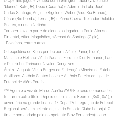
O Operário jogou e venceu com Wellington Itaboray, Maurício
“bluneu”, Bote(JF), Deco (Casarão) e Ademir da Lalá, José
Carlos Santiago, Anginho Rigolon e Weber (Visc.Rio Branco),
César (Rio Pomba) Lema (JF) e Zinho Caeira. Treinador Dulcídio
Soares, o nosso Netinho.
Também faziam parte do elenco os jogadores Paulo Afonso
Pimentel, Aílton Magalhães, +Sebastião Santiago(Gigio),
+Bolotinha, entre outros.
O Leopoldina de Bicas perdeu com: Alécio, Panor, Picolé,
Maninho e Helinho. Zé da Padaria, Ferrari e Didi. Fernando, Lace
e Pelezinho. Treinador Nivaldo Gonçalves.
Árbitro: Augusto Vieira Borges da Federação Mineira de Futebol
Auxiliares: Antônio Santos Lopes e Antônio Pereira da Liga de
Futebol de Além Paraíba.
*** Agora é a vez de Marco Aurélio AYUPE e seus comandados
tentarem outro título. Depois de eliminar o Recreio (3×0 ; 0x1), o
adversário na grande final da 1ª Copa TV Integração de Futebol
Regional será a excelente equipe do Esporte Clube Laranjal. O
time é comandado pelo competente Braz Fernandes(nosso