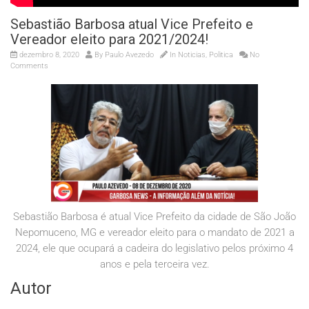
Sebastião Barbosa atual Vice Prefeito e
Vereador eleito para 2021/2024!
dezembro 8, 2020
By
Paulo Avezedo
In
Noticias
,
Politica
No
Comments
Sebastião Barbosa é atual Vice Prefeito da cidade de São João
Nepomuceno, MG e vereador eleito para o mandato de 2021 a
2024, ele que ocupará a cadeira do legislativo pelos próximo 4
anos e pela terceira vez.
Autor