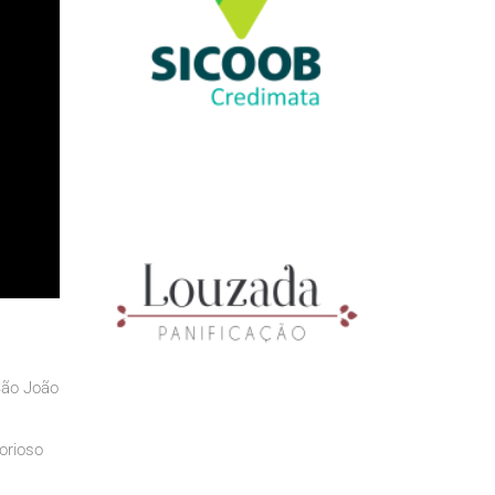
São João
lorioso