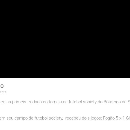
go
ents
 na primeira rodada do torneio de futebol society do Botafogo de 
m seu campo de futebol society, recebeu dois jogos: Fogão 5 x 1 G