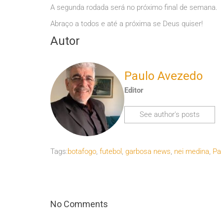
A segunda rodada será no próximo final de semana.
Abraço a todos e até a próxima se Deus quiser!
Autor
Paulo Avezedo
Editor
See author's posts
Tags:
botafogo
,
futebol
,
garbosa news
,
nei medina
,
Pa
No Comments