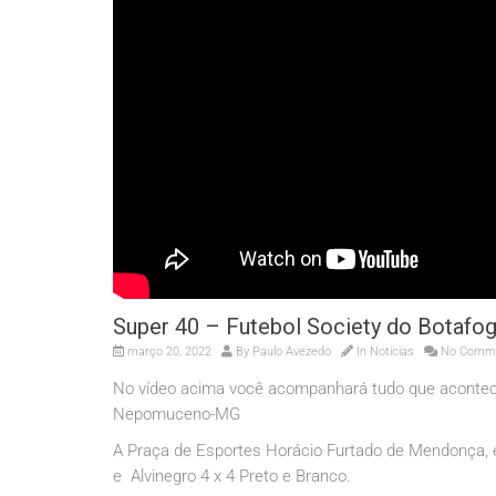
Super 40 – Futebol Society do Botafo
março 20, 2022
By
Paulo Avezedo
In
Noticias
No Comm
No vídeo acima você acompanhará tudo que aconteceu
Nepomuceno-MG
A Praça de Esportes Horácio Furtado de Mendonça, e
e Alvinegro 4 x 4 Preto e Branco.