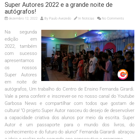
Super Autores 2022 e a grande noite de
autógrafos!
dezembro 12, 2022
By
Paulo Avezedo
In
Noticias
No Comments
Na segunda
edição em
2022, também
com sucesso
apresentamos
os nossos
Super Autores
em noite de
autógrafos, Um trabalho do Centro de Ensino Fernanda Girardi.
Vale a pena conferir e inscrever-se no nosso canal do Youtube
Garbosa News e compartilhar com todos que gostam de
cultura! “O projeto Super Autor nasceu do desejo de desenvolver
a capacidade criativa dos alunos por meio da escrita. Super
Autor é um passaporte para o mundo dos livros, do
conhecimento e do futuro do aluno!” Fernanda Giarardi abraçou