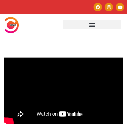
Autor
Paulo Avezedo
Editor
See author's posts