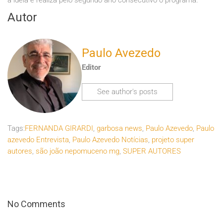
a ideia e realiza pelo segundo ano consecutivo o programa.
Autor
Paulo Avezedo
Editor
See author's posts
Tags:
FERNANDA GIRARDI
,
garbosa news
,
Paulo Azevedo
,
Paulo
azevedo Entrevista
,
Paulo Azevedo Notícias
,
projeto super
autores
,
são joão nepomuceno mg
,
SUPER AUTORES
No Comments