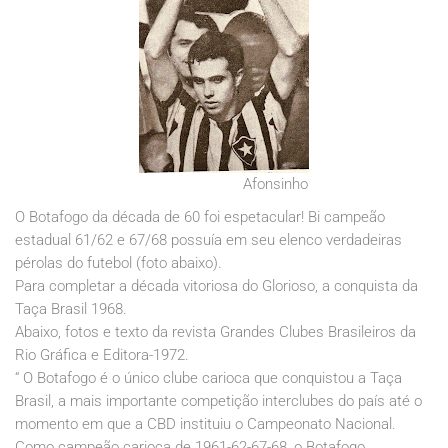
Afonsinho
O Botafogo da década de 60 foi espetacular! Bi campeão
estadual 61/62 e 67/68 possuía em seu elenco verdadeiras
pérolas do futebol (foto abaixo).
Para completar a década vitoriosa do Glorioso, a conquista da
Taça Brasil 1968.
Abaixo, fotos e texto da revista Grandes Clubes Brasileiros da
Rio Gráfica e Editora-1972.
“ O Botafogo é o único clube carioca que conquistou a Taça
Brasil, a mais importante competição interclubes do país até o
momento em que a CBD instituiu o Campeonato Nacional.
Como campeão carioca de 1961-62-67-68, o Botafogo