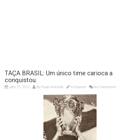
TAÇA BRASIL: Um único time carioca a
conquistou.
julho 21, 2012
By
Paulo Avezedo
In
Esporte
No Comments