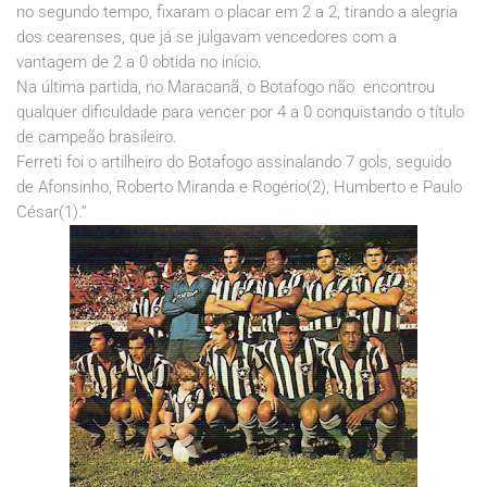
no segundo tempo, fixaram o placar em 2 a 2, tirando a alegria
dos cearenses, que já se julgavam vencedores com a
vantagem de 2 a 0 obtida no início.
Na última partida, no Maracanã, o Botafogo não
encontrou
qualquer dificuldade para vencer por 4 a 0 conquistando o título
de campeão brasileiro.
Ferreti foi o artilheiro do Botafogo assinalando 7 gols, seguido
de Afonsinho, Roberto Miranda e Rogério(2), Humberto e Paulo
César(1).”