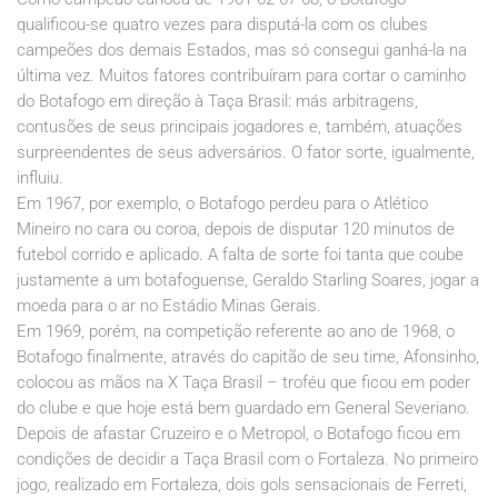
qualificou-se quatro vezes para disputá-la com os clubes
campeões dos demais Estados, mas só consegui ganhá-la na
última vez. Muitos fatores contribuíram para cortar o caminho
do Botafogo em direção à Taça Brasil: más arbitragens,
contusões de seus principais jogadores e, também, atuações
surpreendentes de seus adversários. O fator sorte, igualmente,
influiu.
Em 1967, por exemplo, o Botafogo perdeu para o Atlético
Mineiro no cara ou coroa, depois de disputar 120 minutos de
futebol corrido e aplicado. A falta de sorte foi tanta que coube
justamente a um botafoguense, Geraldo Starling Soares, jogar a
moeda para o ar no Estádio Minas Gerais.
Em 1969, porém, na competição referente ao ano de 1968, o
Botafogo finalmente, através do capitão de seu time, Afonsinho,
colocou as mãos na X Taça Brasil – troféu que ficou em poder
do clube e que hoje está bem guardado em General Severiano.
Depois de afastar Cruzeiro e o Metropol, o Botafogo ficou em
condições de decidir a Taça Brasil com o Fortaleza. No primeiro
jogo, realizado em Fortaleza, dois gols sensacionais de Ferreti,