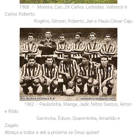
1968 – Moreira, Cao, Zé Carlos, Leônidas, Valtencir e
Carlos Roberto.
Rogério, Gérson, Roberto, Jair e Paulo César Caju
1962 – Paulistinha, Manga, Jadir, Nilton Santos, Airton
e Rildo.
Garrincha, Édson, Quarentinha, Amarildo e
Zagalo.
Abraço a todos e até a próxima se Deus quiser!