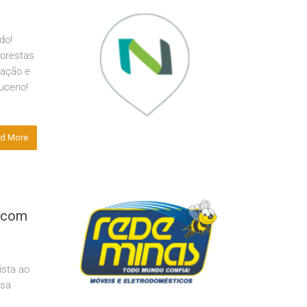
ado!
lorestas
vação e
muceno!
d More
 com
sta ao
ssa