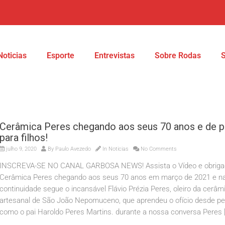
Noticias
Esporte
Entrevistas
Sobre Rodas
Cerâmica Peres chegando aos seus 70 anos e de p
para filhos!
julho 9, 2020
By
Paulo Avezedo
In
Noticias
No Comments
INSCREVA-SE NO CANAL GARBOSA NEWS! Assista o Vídeo e obriga
Cerâmica Peres chegando aos seus 70 anos em março de 2021 e n
continuidade segue o incansável Flávio Prézia Peres, oleiro da cerâm
artesanal de São João Nepomuceno, que aprendeu o ofício desde p
como o pai Haroldo Peres Martins. durante a nossa conversa Peres 