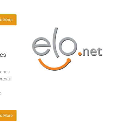
d More
es!
menos
restal
o
d More