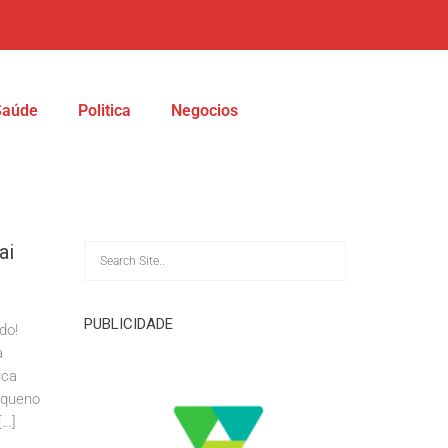
Saúde
Politica
Negocios
ai
PUBLICIDADE
do!
a
ica
equeno
[…]