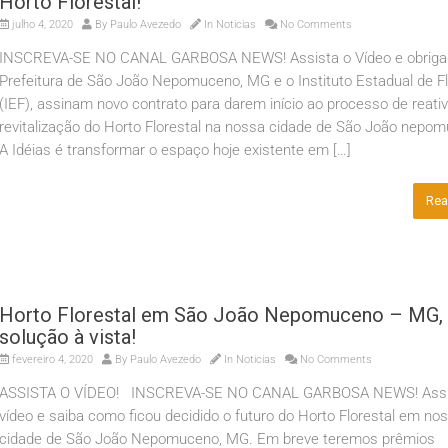
Horto Florestal!
julho 4, 2020
By
Paulo Avezedo
In
Noticias
No Comments
INSCREVA-SE NO CANAL GARBOSA NEWS! Assista o Vídeo e obrig
Prefeitura de São João Nepomuceno, MG e o Instituto Estadual de F
(IEF), assinam novo contrato para darem início ao processo de reati
revitalização do Horto Florestal na nossa cidade de São João nepo
A Idéias é transformar o espaço hoje existente em […]
Rea
Horto Florestal em São João Nepomuceno – MG,
solução à vista!
fevereiro 4, 2020
By
Paulo Avezedo
In
Noticias
No Comments
ASSISTA O VÍDEO! INSCREVA-SE NO CANAL GARBOSA NEWS! Assi
vídeo e saiba como ficou decidido o futuro do Horto Florestal em no
cidade de São João Nepomuceno, MG. Em breve teremos prêmios