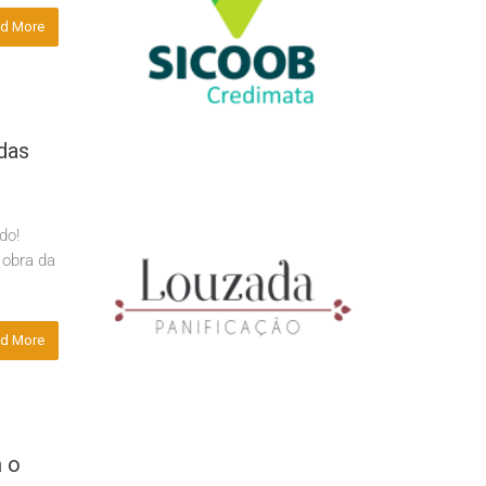
d More
das
gado!
 obra da
d More
m o