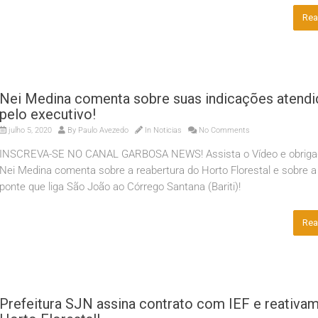
Rea
Nei Medina comenta sobre suas indicações atendi
pelo executivo!
julho 5, 2020
By
Paulo Avezedo
In
Noticias
No Comments
INSCREVA-SE NO CANAL GARBOSA NEWS! Assista o Vídeo e obri
Nei Medina comenta sobre a reabertura do Horto Florestal e sobre a
ponte que liga São João ao Córrego Santana (Bariti)!
Rea
Prefeitura SJN assina contrato com IEF e reativa