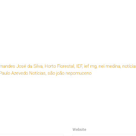
rnandes José da Silva
,
Horto Florestal
,
IEF
,
ief mg
,
nei medina
,
notícia
Paulo Azevedo Notícias
,
são joão nepomuceno
Website