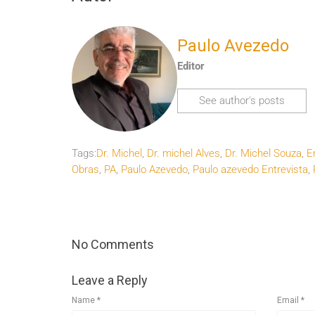
Paulo Avezedo
Editor
See author's posts
Tags:
Dr. Michel
,
Dr. michel Alves
,
Dr. Michel Souza
,
E
Obras
,
PA
,
Paulo Azevedo
,
Paulo azevedo Entrevista
,
No Comments
Leave a Reply
Name
*
Email
*