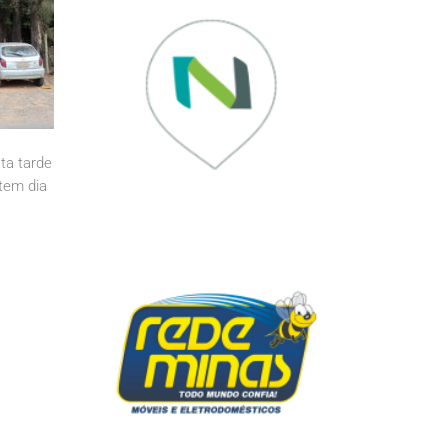
sta tarde
ntem dia