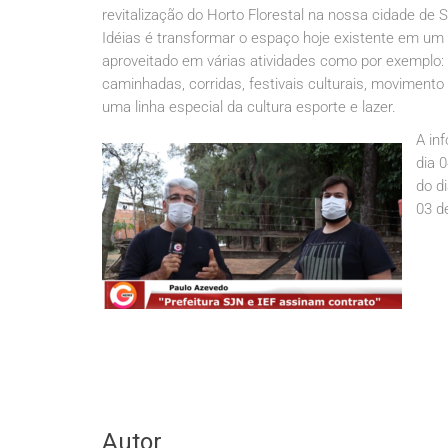
revitalização do Horto Florestal na nossa cidade d
Idéias é transformar o espaço hoje existente em um 
aproveitado em várias atividades como por exemplo:
caminhadas, corridas, festivais culturais, movimen
uma linha especial da cultura esporte e lazer.
A in
dia 
do d
03 d
Autor