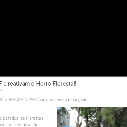
 e reativam o Horto Florestal!
ts
 GARBOSA NEWS! Assista o Vídeo e obrigado!
o Estadual de Florestas
rocesso de reativação e