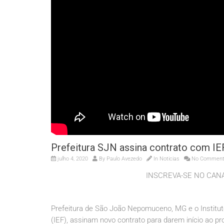
Prefeitura SJN assina contrato com IEF
julho 4, 2020
By
Paulo Avezedo
In
Noticias
No Commen
INSCREVA-SE NO CANAL
Prefeitura de São João Nepomuceno, MG e o Institut
(IEF), assinam novo contrato para darem início ao p