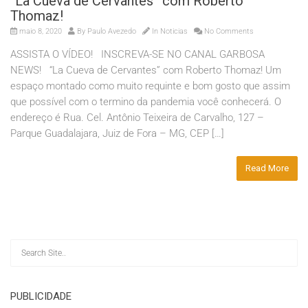
“La Cueva de Cervantes” com Roberto
Thomaz!
maio 8, 2020
By
Paulo Avezedo
In
Noticias
No Comments
ASSISTA O VÍDEO! INSCREVA-SE NO CANAL GARBOSA
NEWS! “La Cueva de Cervantes” com Roberto Thomaz! Um
espaço montado como muito requinte e bom gosto que assim
que possível com o termino da pandemia você conhecerá. O
endereço é Rua. Cel. Antônio Teixeira de Carvalho, 127 –
Parque Guadalajara, Juiz de Fora – MG, CEP […]
Read More
PUBLICIDADE