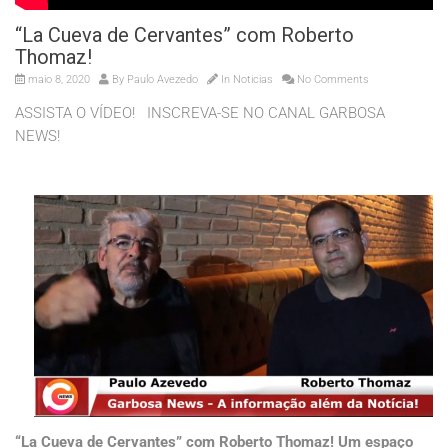
“La Cueva de Cervantes” com Roberto
Thomaz!
maio 8, 2020
By
Paulo Avezedo
In
Noticias
No Comments
ASSISTA O VÍDEO! INSCREVA-SE NO CANAL GARBOSA
NEWS!
“La Cueva de Cervantes” com Roberto Thomaz! Um espaço