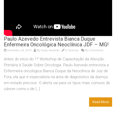
Paulo Azevedo Entrevista Bianca Duque
Enfermeira Oncológica Neoclínica JDF – MG!
novembro 24, 2019
By
Paulo Avezedo
In
Noticias
No Comments
Antes do início do 1º Workshop de Capacitação da Atenção
Primária à Saúde Sobre Oncologia. Paulo Azevedo entrevista a
Enfermeira oncológica Bianca Duque da Neoclínica de Juiz de
Fora, ela que é especialista na área de diagnóstico da doença
em estado precoce. O alerta vai para os tipos mais comuns de
câncer como o de […]
Read More