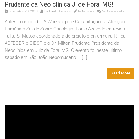
Prudente da Neo clínica J. de Fora, MG!
novembro 23, 2019
By
Paulo Avezedo
In
Noticias
No Comments
Antes do início do 1º Workshop de Capacitação da Atenção
Primária à Saúde Sobre Oncologia. Paulo Azevedo entrevista
Talita S. Matos coordenadora do projeto e enfermeira RT da
ASFECER e CIESP, e o Dr. Milton Prudente Presidente da
Neoclínica em Juiz de Fora, MG. O evento foi neste ultimo
sábado em São João Nepomuceno – […]
Read More