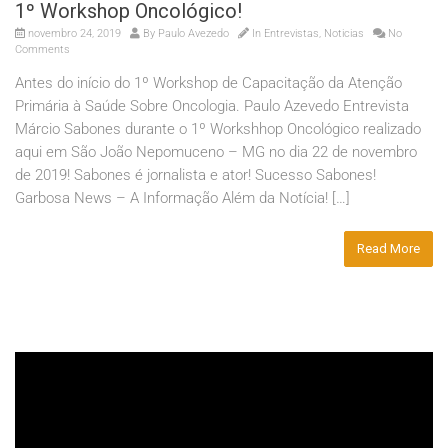
1º Workshop Oncológico!
novembro 24, 2019
By
Paulo Avezedo
In
Entrevistas
,
Noticias
No
Comments
Antes do início do 1º Workshop de Capacitação da Atenção
Primária à Saúde Sobre Oncologia. Paulo Azevedo Entrevista
Márcio Sabones durante o 1º Workshhop Oncológico realizado
aqui em São João Nepomuceno – MG no dia 22 de novembro
de 2019! Sabones é jornalista e ator! Sucesso Sabones!
Garbosa News – A Informação Além da Notícia! […]
Read More