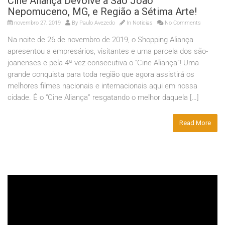
Cine Aliança Devolve a São João
Nepomuceno, MG, e Região a Sétima Arte!
novembro 27, 2019
By
Paulo Avezedo
In
Noticias
No Comments
Na noite de 26 de novembro de 2019, o Shopping Aliança
apresentou a empresários, visitantes e uma parcela dos são-
joanenses e pela 4ª vez consecutiva o “Cine Aliança”! Uma
grande conquista para toda região que agora assistirá os
melhores filmes nacionais e internacionais aqui em nossa
cidade. É o “Cine Aliança” resgatando o melhor daquela […]
Read More