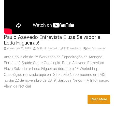
Paulo Azevedo Entrevista Eluza Salvador e
Leda Filgueiras!
novembro 26, 2019
By
Paulo Avezedo
In
Entrevistas
No Comments
Antes do início do 1º Workshop de Capacitação da Atenção
Primária à Saúde Sobre Oncologia. Paulo Azevedo Entrevista
Eluza Salvador e Leda Filgueiras durante o 1º Workshhop
Oncológico realizado aqui em São João Nepomuceno em MG
no dia 22 de novembro de 2019! Garbosa News – A Informação
Além da Notícia!
Read More