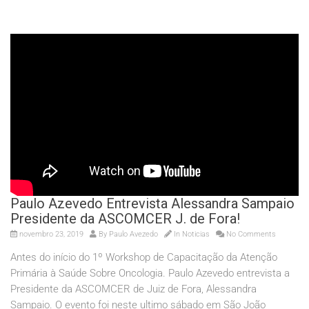
Paulo Azevedo Entrevista Alessandra Sampaio
Presidente da ASCOMCER J. de Fora!
novembro 23, 2019
By
Paulo Avezedo
In
Noticias
No Comments
Antes do início do 1º Workshop de Capacitação da Atenção
Primária à Saúde Sobre Oncologia. Paulo Azevedo entrevista a
Presidente da ASCOMCER de Juiz de Fora, Alessandra
Sampaio. O evento foi neste ultimo sábado em São João