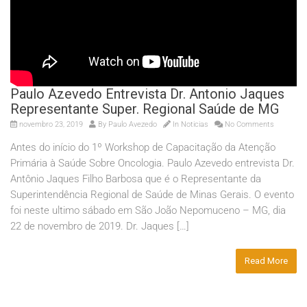
Paulo Azevedo Entrevista Dr. Antonio Jaques
Representante Super. Regional Saúde de MG
novembro 23, 2019
By
Paulo Avezedo
In
Noticias
No Comments
Antes do início do 1º Workshop de Capacitação da Atenção
Primária à Saúde Sobre Oncologia. Paulo Azevedo entrevista Dr.
Antônio Jaques Filho Barbosa que é o Representante da
Superintendência Regional de Saúde de Minas Gerais. O evento
foi neste ultimo sábado em São João Nepomuceno – MG, dia
22 de novembro de 2019. Dr. Jaques […]
Read More