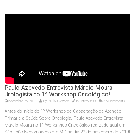
Paulo Azevedo Entrevista Márcio Moura
Urologista no 1º Workshop Oncológico!
novembro 25, 2019
By
Paulo Avezedo
In
Entrevistas
No Comments
Antes do início do 1º Workshop de Capacitação da Atenção
Primária à Saúde Sobre Oncologia. Paulo Azevedo Entrevista
Márcio Moura no 1º Workshhop Oncológico realizado aqui em
São João Nepomuceno em MG no dia 22 de novembro de 2019!