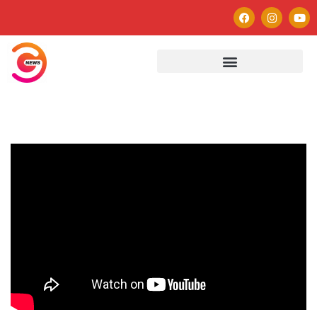
Autor
Paulo Avezedo
Editor
See author's posts