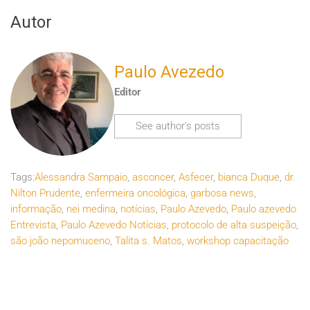
Autor
Paulo Avezedo
Editor
See author's posts
Tags:
Alessandra Sampaio
,
asconcer
,
Asfecer
,
bianca Duque
,
dr.
Nilton Prudente
,
enfermeira oncológica
,
garbosa news
,
informação
,
nei medina
,
notícias
,
Paulo Azevedo
,
Paulo azevedo
Entrevista
,
Paulo Azevedo Notícias
,
protocolo de alta suspeição
,
são joão nepomuceno
,
Talita s. Matos
,
workshop capacitação