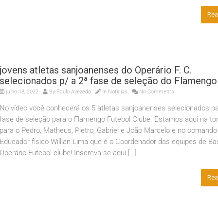
Rea
jovens atletas sanjoanenses do Operário F. C.
selecionados p/ a 2ª fase de seleção do Flamengo 
julho 18, 2022
By
Paulo Avezedo
In
Noticias
No Comments
No vídeo você conhecerá os 5 atletas sanjoanenses selecionados pa
fase de seleção para o Flamengo Futebol Clube. Estamos aqui na to
para o Pedro, Matheus, Pietro, Gabriel e João Marcelo e no comando
Educador físico Willian Lima que é o Coordenador das equipes de Ba
Operário Futebol clube! Inscreva-se aqui […]
Rea