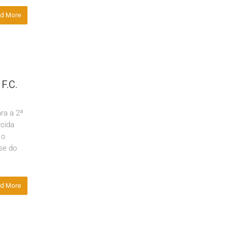
d More
F.C.
ra a 2ª
rcida
 o
se do
d More