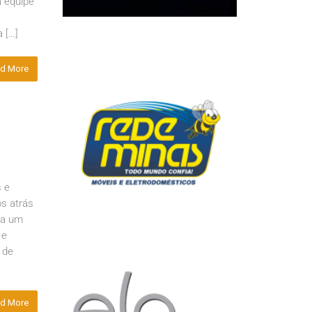
a equipe
 […]
d More
s e
s atrás
ta um
 e
 de
d More