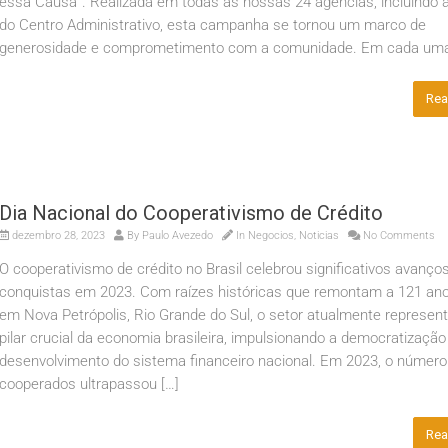
essa Causa”. Realizada em todas as nossas 24 agências, incluindo 
do Centro Administrativo, esta campanha se tornou um marco de
generosidade e comprometimento com a comunidade. Em cada uma
Rea
Dia Nacional do Cooperativismo de Crédito
dezembro 28, 2023
By
Paulo Avezedo
In
Negocios
,
Noticias
No Comments
O cooperativismo de crédito no Brasil celebrou significativos avanço
conquistas em 2023. Com raízes históricas que remontam a 121 ano
em Nova Petrópolis, Rio Grande do Sul, o setor atualmente represen
pilar crucial da economia brasileira, impulsionando a democratização
desenvolvimento do sistema financeiro nacional. Em 2023, o número
cooperados ultrapassou […]
Rea