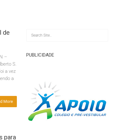
l de
PUBLICIDADE
JN –
lberto S.
oi a vez
cendo a
d More
s para