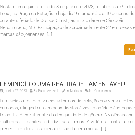
Nesta ultima quinta feira dia 8 de junho de 2023, foi aberta a 7ª ediç
Local, na Praça da Estação e hoje dia 9 e amanhã dia 10 de junho de
durante o feriado de Corpus Christi, aqui na cidade de São João
Nepomuceno, MG. Participação de aproximadamente 32 empresas 
marcas são-joanenses, […]
Rea
FEMINICÍDIO UMA REALIDADE LAMENTÁVEL!
janeiro 27, 2023
By
Paulo Avezedo
In
Noticias
No Comments
Feminicídio uma das principais formas de violação dos seus direitos
humanos, atingindo-as em seus direitos à vida, à saúde e à integrida
física. Ela é estruturante da desigualdade de gênero. A violência con
mulheres se manifesta de diversas formas. A violência contra a mul
presente em toda a sociedade e ainda gera muitas […]