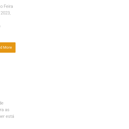
ão Feira
 2023,
e
d More
de
tra as
her está