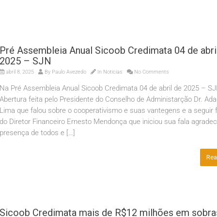
Pré Assembleia Anual Sicoob Credimata 04 de abri
2025 – SJN
abril 8, 2025
By
Paulo Avezedo
In
Noticias
No Comments
Na Pré Assembleia Anual Sicoob Credimata 04 de abril de 2025 – S
Abertura feita pelo Presidente do Conselho de Administarção Dr. Ada
Lima que falou sobre o cooperativismo e suas vantegens e a seguir f
do Diretor Financeiro Ernesto Mendonça que iniciou sua fala agrade
presença de todos e […]
Rea
Sicoob Credimata mais de R$12 milhões em sobra