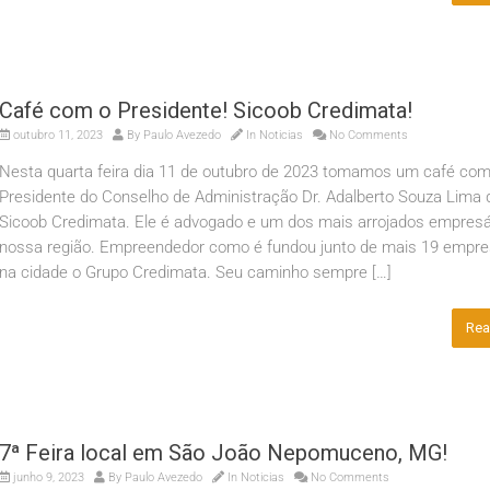
Café com o Presidente! Sicoob Credimata!
outubro 11, 2023
By
Paulo Avezedo
In
Noticias
No Comments
Nesta quarta feira dia 11 de outubro de 2023 tomamos um café com
Presidente do Conselho de Administração Dr. Adalberto Souza Lima 
Sicoob Credimata. Ele é advogado e um dos mais arrojados empresá
nossa região. Empreendedor como é fundou junto de mais 19 empre
na cidade o Grupo Credimata. Seu caminho sempre […]
Rea
7ª Feira local em São João Nepomuceno, MG!
junho 9, 2023
By
Paulo Avezedo
In
Noticias
No Comments