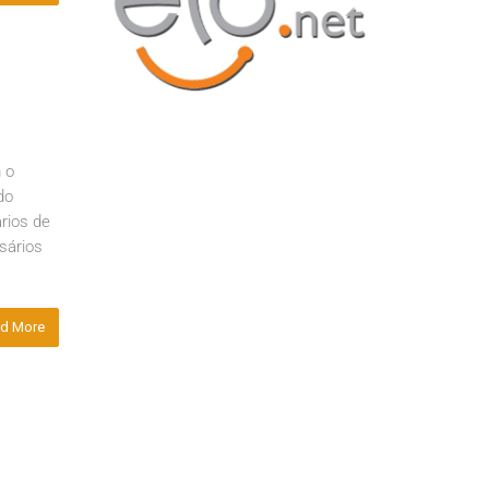
 o
do
rios de
sários
d More