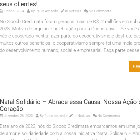
seus clientes!
junho 5, 2024
By
Paulo Avezedo
In
Noticias
No Comments
No Sicoob Credimata foram gerados mais de R$12 milhões em sob
2023. Motivo de orgulho e celebração para a Cooperativa. Se você 
não é cooperado, venha fazer parte do cooperativismo e desfrute de
muitos outros benefícios. o cooperativismo sempre foi uma mola pr
do desenvolvimento humano, social e empresarial. Faça parte desse 
Rea
Natal Solidário – Abrace essa Causa: Nossa Ação 
Coração
dezembro 28, 2023
By
Paulo Avezedo
In
Noticias
No Comments
Este ano de 2023, nós do Sicoob Credimata embarcamos em uma j
de amor e solidariedade com a nossa iniciativa “Natal Solidário – Ab