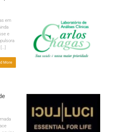
ras em
ainda
sse e
opulsora
[…]
d More
de
ornada
race