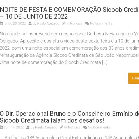
NOITE DE FESTA E COMEMORAÇÃO Sicoob Credi
– 10 DE JUNTO DE 2022
junho 20, 2022
By
Paulo Avezedo
In
Noticias
No Comments
Nos ajude se inscrevendo em nosso canal Garbosa News aqui no Yo
Obrigado. Aproveite e assista o vídeo desta sexta feira dia 10 de jun
2022, com uma noite especial em comemoração dos 33 anos credim
reinauguração da Agência Sicoob Credinata de São João Nepomuce
Uma noite de comemoração do Sicoob Credimata […]
Rea
O Dir. Operacional Bruno e o Conselheiro Ermínio 
Sicoob Credimata falam dos desafios!
abril 14, 2022
By
Paulo Avezedo
In
Noticias
No Comments
Ao final da 18ª Assembleia Geral Extraordinária e 14ª Assembleia 