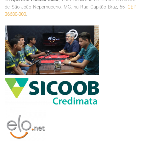
de São João Nepomuceno, MG, na Rua Capitão Braz, 55,
CEP
36680-000
.