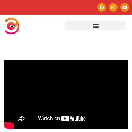
Autor
Paulo Avezedo
Editor
See author's posts