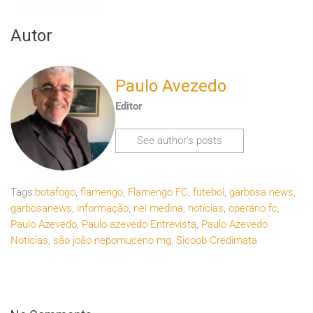
Autor
Paulo Avezedo
Editor
See author's posts
Tags:
botafogo
,
flamengo
,
Flamengo FC
,
futebol
,
garbosa news
,
garbosanews
,
informação
,
nei medina
,
notícias
,
operário fc
,
Paulo Azevedo
,
Paulo azevedo Entrevista
,
Paulo Azevedo
Notícias
,
são joão nepomuceno mg
,
Sicoob Credimata