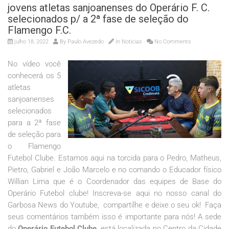
jovens atletas sanjoanenses do Operário F. C.
selecionados p/ a 2ª fase de seleção do
Flamengo F.C.
julho 18, 2022
By
Paulo Avezedo
In
Noticias
No Comments
No vídeo você
conhecerá os 5
atletas
sanjoanenses
selecionados
para a 2ª fase
de seleção para
o Flamengo
Futebol Clube. Estamos aqui na torcida para o Pedro, Matheus,
Pietro, Gabriel e João Marcelo e no comando o Educador físico
Willian Lima que é o Coordenador das equipes de Base do
Operário Futebol clube! Inscreva-se aqui no nosso canal do
Garbosa News do Youtube, compartilhe e deixe o seu ok! Faça
seus comentários também isso é importante para nós! A sede
do
Operário Futebol Clube
, está localizada no Centro da Cidade