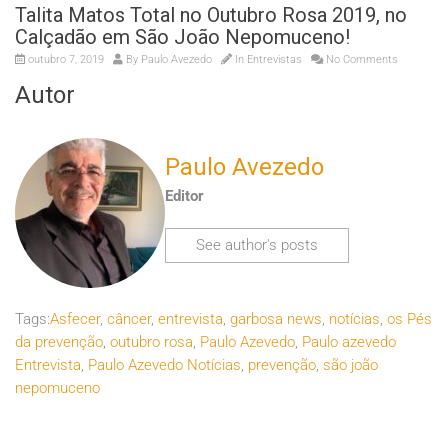
Talita Matos Total no Outubro Rosa 2019, no
Calçadão em São João Nepomuceno!
outubro 7, 2019
By
Paulo Avezedo
In
Entrevistas
No Comments
Autor
Paulo Avezedo
Editor
See author's posts
Tags:
Asfecer
,
câncer
,
entrevista
,
garbosa news
,
notícias
,
os Pés
da prevenção
,
outubro rosa
,
Paulo Azevedo
,
Paulo azevedo
Entrevista
,
Paulo Azevedo Notícias
,
prevenção
,
são joão
nepomuceno