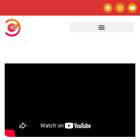
Autor
Paulo Avezedo
Editor
See author's posts