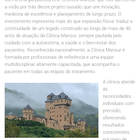
a visão por trás desse projeto ousado, que une inovação,
medicina de excelência e planejamento de longo prazo. O
investimento representa mais do que expansão física: traduz a
continuidade de um legado construído ao longo de mais de 40
anos de atuação da Clínica Mansur, sempre pautada pelo
cuidado com a autoestima, a saúde e o bem-estar dos
pacientes. Reconhecida nacionalmente, a Clínica Mansur é
formada por profissionais de referência e uma equipe
multidisciplinar altamente capacitada, que acompanha o
paciente em todas as etapas do tratamento.
A clínica atende
às
necessidades
individuais com
precisão,
oferecendo
resultados
consistentes
por meio de