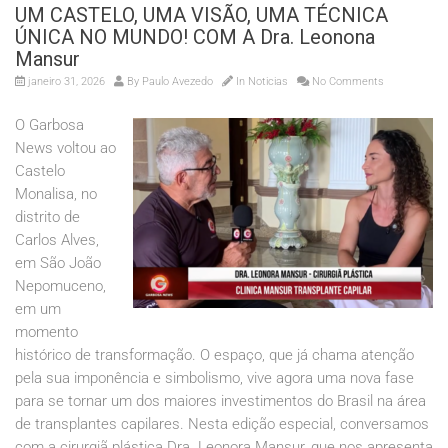
UM CASTELO, UMA VISÃO, UMA TÉCNICA
ÚNICA NO MUNDO! COM A Dra. Leonona
Mansur
janeiro 31, 2026
By
Paulo Avezedo
In
Noticias
No Comments
O Garbosa
News voltou ao
Castelo
Monalisa, no
distrito de
Carlos Alves,
em São João
Nepomuceno,
em um
momento
histórico de transformação. O espaço, que já chama atenção
pela sua imponência e simbolismo, vive agora uma nova fase
para se tornar um dos maiores investimentos do Brasil na área
de transplantes capilares. Nesta edição especial, conversamos
com a cirurgiã plástica Dra. Leonora Mansur, que nos apresenta