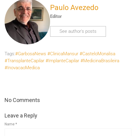
Paulo Avezedo
Editor
See author's posts
Tags:
#GarbosaNews #ClinicaMansur #CasteloMonalisa
#TransplanteCapilar #ImplanteCapilar #MedicinaBrasileira
#InovacaoMedica
No Comments
Leave a Reply
Name
*