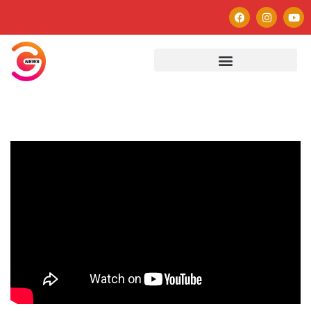
Autor
Paulo Avezedo
Editor
See author's posts