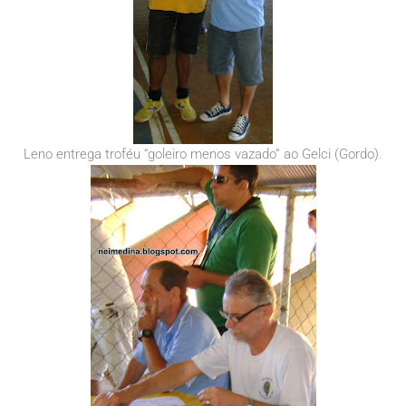
Leno entrega troféu “goleiro menos vazado” ao Gelci (Gordo).