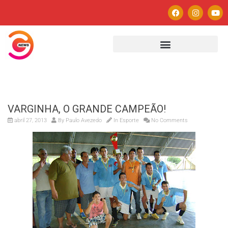
VARGINHA, O GRANDE CAMPEÃO!
abril 27, 2013
By
Paulo Avezedo
In
Esporte
No Comments