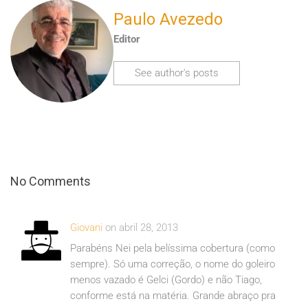
Paulo Avezedo
Editor
See author's posts
No Comments
Giovani
on abril 28, 2013
Parabéns Nei pela belíssima cobertura (como
sempre). Só uma correção, o nome do goleiro
menos vazado é Gelci (Gordo) e não Tiago,
conforme está na matéria. Grande abraço pra