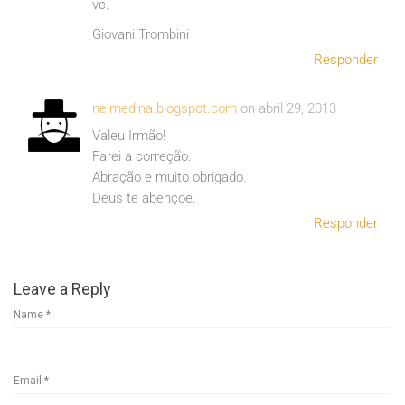
vc.
Giovani Trombini
Responder
neimedina.blogspot.com
on abril 29, 2013
Valeu Irmão!
Farei a correção.
Abração e muito obrigado.
Deus te abençoe.
Responder
Leave a Reply
Name
*
Email
*