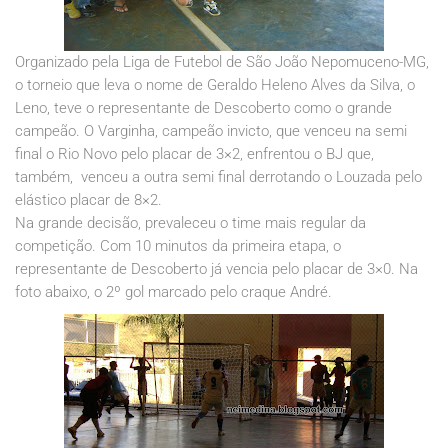
Organizado pela Liga de Futebol de São João Nepomuceno-MG,
o torneio que leva o nome de Geraldo Heleno Alves da Silva, o
Leno, teve o representante de Descoberto como o grande
campeão. O Varginha, campeão invicto, que venceu na semi
final o Rio Novo pelo placar de 3×2, enfrentou o BJ que,
também, venceu a outra semi final derrotando o Louzada pelo
elástico placar de 8×2.
Na grande decisão, prevaleceu o time mais regular da
competição. Com 10 minutos da primeira etapa, o
representante de Descoberto já vencia pelo placar de 3×0. Na
foto abaixo, o 2º gol marcado pelo craque André.