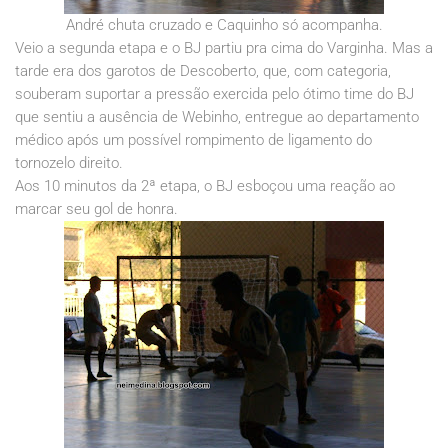
André chuta cruzado e Caquinho só acompanha.
Veio a segunda etapa e o BJ partiu pra cima do Varginha. Mas a
tarde era dos garotos de Descoberto, que, com categoria,
souberam suportar a pressão exercida pelo ótimo time do BJ
que sentiu a ausência de Webinho, entregue ao departamento
médico após um possível rompimento de ligamento do
tornozelo direito.
Aos 10 minutos da 2ª etapa, o BJ esboçou uma reação ao
marcar seu gol de honra.