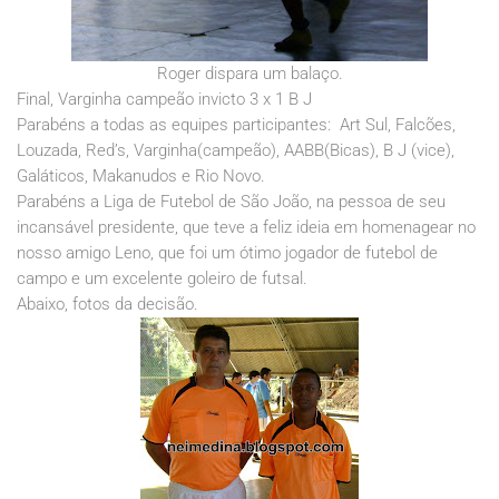
Roger dispara um balaço.
Final, Varginha campeão invicto 3 x 1 B J
Parabéns a todas as equipes participantes: Art Sul, Falcões,
Louzada, Red’s, Varginha(campeão), AABB(Bicas), B J (vice),
Galáticos, Makanudos e Rio Novo.
Parabéns a Liga de Futebol de São João, na pessoa de seu
incansável presidente, que teve a feliz ideia em homenagear no
nosso amigo Leno, que foi um ótimo jogador de futebol de
campo e um excelente goleiro de futsal.
Abaixo, fotos da decisão.