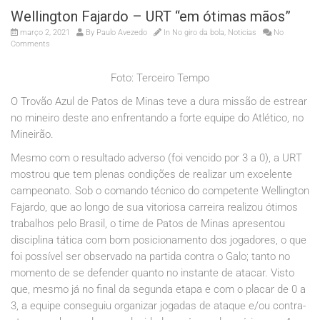
Wellington Fajardo – URT “em ótimas mãos”
março 2, 2021
By
Paulo Avezedo
In
No giro da bola
,
Noticias
No
Comments
Foto: Terceiro Tempo
O Trovão Azul de Patos de Minas teve a dura missão de estrear
no mineiro deste ano enfrentando a forte equipe do Atlético, no
Mineirão.
Mesmo com o resultado adverso (foi vencido por 3 a 0), a URT
mostrou que tem plenas condições de realizar um excelente
campeonato. Sob o comando técnico do competente Wellington
Fajardo, que ao longo de sua vitoriosa carreira realizou ótimos
trabalhos pelo Brasil, o time de Patos de Minas apresentou
disciplina tática com bom posicionamento dos jogadores, o que
foi possível ser observado na partida contra o Galo; tanto no
momento de se defender quanto no instante de atacar. Visto
que, mesmo já no final da segunda etapa e com o placar de 0 a
3, a equipe conseguiu organizar jogadas de ataque e/ou contra-