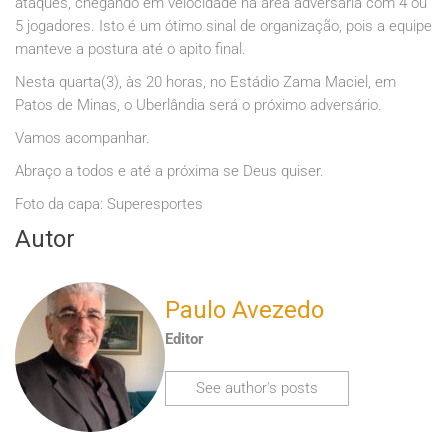
ataques, chegando em velocidade na área adversária com 4 ou
5 jogadores. Isto é um ótimo sinal de organização, pois a equipe
manteve a postura até o apito final.
Nesta quarta(3), às 20 horas, no Estádio Zama Maciel, em
Patos de Minas, o Uberlândia será o próximo adversário.
Vamos acompanhar.
Abraço a todos e até a próxima se Deus quiser.
Foto da capa: Superesportes
Autor
Paulo Avezedo
Editor
See author's posts