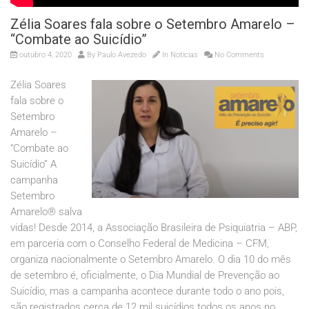
Zélia Soares fala sobre o Setembro Amarelo –
“Combate ao Suicídio”
outubro 4, 2020
By
Paulo Avezedo
In
Noticias
No Comments
Zélia Soares
fala sobre o
Setembro
Amarelo –
“Combate ao
Suicídio” A
campanha
Setembro
Amarelo® salva
vidas! Desde 2014, a Associação Brasileira de Psiquiatria – ABP,
em parceria com o Conselho Federal de Medicina – CFM,
organiza nacionalmente o Setembro Amarelo. O dia 10 do mês
de setembro é, oficialmente, o Dia Mundial de Prevenção ao
Suicídio, mas a campanha acontece durante todo o ano pois,
são registrados cerca de 12 mil suicídios todos os anos no